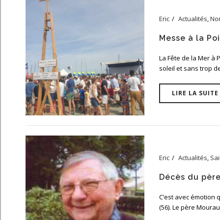
Eric
Actualités
,
No
Messe à la Poi
La Fête de la Mer à P
soleil et sans trop d
LIRE LA SUITE
Eric
Actualités
,
Sai
Décès du pèr
C’est avec émotion q
(56). Le père Mouraud