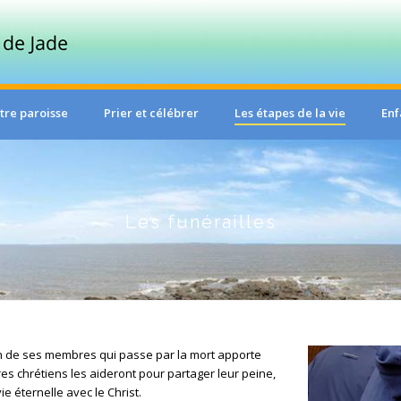
tre paroisse
Prier et célébrer
Les étapes de la vie
Enf
Les funérailles
’un de ses membres qui passe par la mort apporte
ères chrétiens les aideront pour partager leur peine,
ie éternelle avec le Christ.