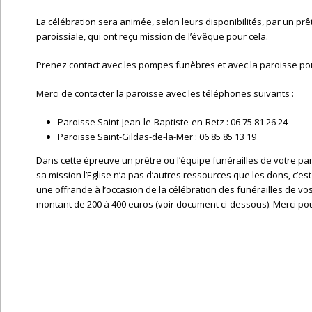
La célébration sera animée, selon leurs disponibilités, par un p
paroissiale, qui ont reçu mission de l’évêque pour cela.
Prenez contact avec les pompes funèbres et avec la paroisse pour f
Merci de contacter la paroisse avec les téléphones suivants :
Paroisse Saint-Jean-le-Baptiste-en-Retz : 06 75 81 26 24
Paroisse Saint-Gildas-de-la-Mer : 06 85 85 13 19
Dans cette épreuve un prêtre ou l’équipe funérailles de votre p
sa mission l’Eglise n’a pas d’autres ressources que les dons, c’est 
une offrande à l’occasion de la célébration des funérailles de vo
montant de 200 à 400 euros (voir document ci-dessous). Merci po