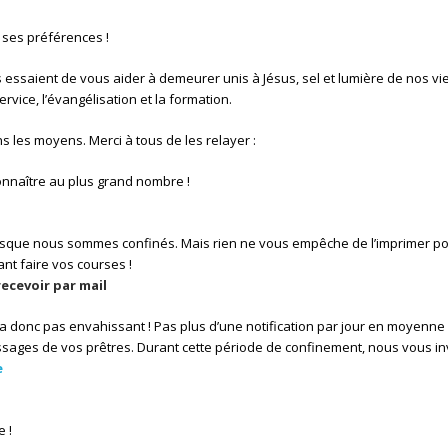
 ses préférences !
s essaient de vous aider à demeurer unis à Jésus, sel et lumière de nos vie
service, l’évangélisation et la formation.
s les moyens. Merci à tous de les relayer :
connaître au plus grand nombre !
e nous sommes confinés. Mais rien ne vous empêche de l’imprimer pour 
nt faire vos courses !
recevoir par mail
era donc pas envahissant ! Pas plus d’une notification par jour en moyenn
ages de vos prêtres. Durant cette période de confinement, nous vous invi
e
e !