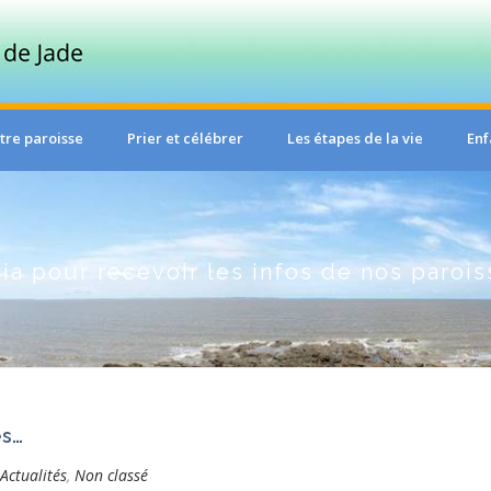
tre paroisse
Prier et célébrer
Les étapes de la vie
Enf
a pour recevoir les infos de nos paroi
es…
Actualités
,
Non classé