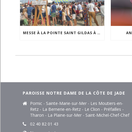
MESSE À LA POINTE SAINT GILDAS À L’OCCASION DE LA FÊTE DE LA MER
AN
PAROISSE NOTRE DAME DE LA CÔTE DE JADE
Pornic - Sainte-Marie-sur-Mer - Les Moutiers-en-
Retz - La Bernerie-en-Retz - Le Clion - Préfailles -
Tharon - La Plaine-sur-Mer - Saint-Michel-Chef-Chef
02 40 82 01 43