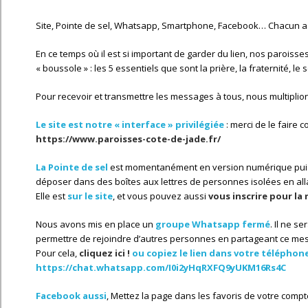
Site, Pointe de sel, Whatsapp, Smartphone, Facebook… Chacun a
En ce temps où il est si important de garder du lien, nos paroisse
« boussole » : les 5 essentiels que sont la prière, la fraternité, le 
Pour recevoir et transmettre les messages à tous, nous multiplion
Le site est notre « interface » privilégiée
: merci de le faire 
https://www.paroisses-cote-de-jade.fr/
La Pointe de sel
est momentanément en version numérique puisqu
déposer dans des boîtes aux lettres de personnes isolées en alla
Elle est
sur le site
, et vous pouvez aussi
vous inscrire pour la 
Nous avons mis en place un
groupe Whatsapp fermé
. Il ne s
permettre de rejoindre d’autres personnes en partageant ce mess
Pour cela,
cliquez ici !
ou copiez le lien dans votre téléphon
https://chat.whatsapp.com/I0i2yHqRXFQ9yUKM16Rs4C
Facebook aussi
, Mettez la page dans les favoris de votre compt