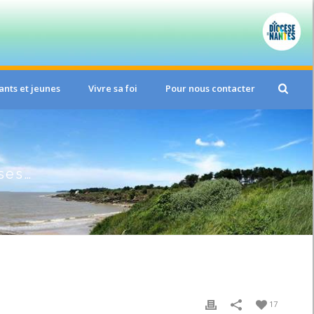
ants et jeunes
Vivre sa foi
Pour nous contacter
sses…
17