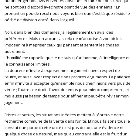
autant ériger nos avis en vérités absolues et faire de tous ceux qui
ne sont pas d’accord avec notre point de vue des ennemis ? En
prenant un peu de recul nous voyons bien que c’est là que réside le
péché de division ancré dans l’orgueil.
Non, dans bien des domaines j’ai légitimement un avis, des
préférences. Mais en aucun cas cela ne m’autorise à vouloir les
imposer. ni à mépriser ceux qui pensent et sentent les choses
autrement.
L’humilité me rappelle que je ne suis qu’un homme, à l’intelligence et
la connaissance limitées.
La douceur m’invite à exposer mes arguments avec respect de
l’autre, et aussi avec respect de ses propres arguments. La patience
enfin m’invite à accepter qu’ensemble nous cheminions vers plus de
vérité ; l’autre a le droit d’avoir du temps pour mieux comprendre, et
moi aussi j’ai besoin de temps pour affiner et peut-être réviser mon
jugement.
Frères et sœurs, les situations inédites mettent à l’épreuve notre
recherche commune de la vérité dans l’unité. Et nous faisons tous le
constat que partout cette unité n’est pas du tout une évidence ni
quelque chose de naturel, mais qu’au contraire elle est le fruit d’un