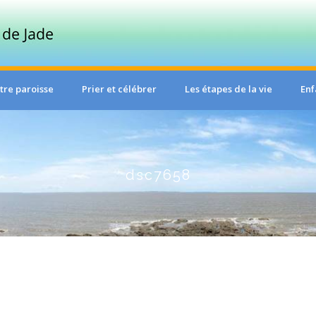
tre paroisse
Prier et célébrer
Les étapes de la vie
Enf
dsc7658