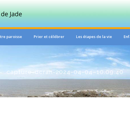
tre paroisse
Prier et célébrer
Les étapes de la vie
Enf
capture-dcran-2024-04-04–10.09.40