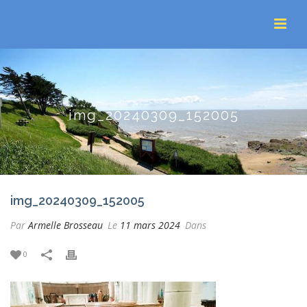
img_20240309_152005
img_20240309_152005
Par
Armelle Brosseau
Le
11 mars 2024
Dans
0