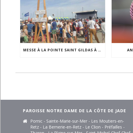
MESSE À LA POINTE SAINT GILDAS À L’OCCASION DE LA FÊTE DE LA MER
AN
PAROISSE NOTRE DAME DE LA CÔTE DE JADE
Pornic - Sainte-Marie-sur-Mer - Les Moutiers-en-
Retz - La Bernerie-en-Retz - Le Clion - Préfailles -
Tharon - La Plaine-sur-Mer - Saint-Michel-Chef-Chef