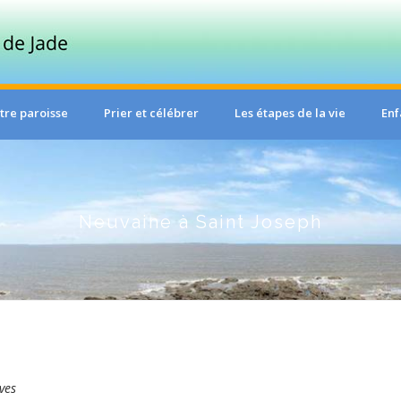
tre paroisse
Prier et célébrer
Les étapes de la vie
Enf
Neuvaine à Saint Joseph
ves