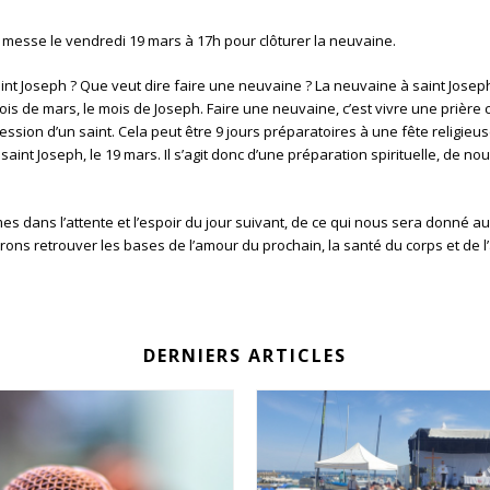
 messe le vendredi 19 mars à 17h pour clôturer la neuvaine.
t Joseph ? Que veut dire faire une neuvaine ? La neuvaine à saint Joseph
u mois de mars, le mois de Joseph. Faire une neuvaine, c’est vivre une pri
ession d’un saint. Cela peut être 9 jours préparatoires à une fête religi
aint Joseph, le 19 mars. Il s’agit donc d’une préparation spirituelle, de n
mmes dans l’attente et l’espoir du jour suivant, de ce qui nous sera donné a
ons retrouver les bases de l’amour du prochain, la santé du corps et de l’âm
DERNIERS ARTICLES