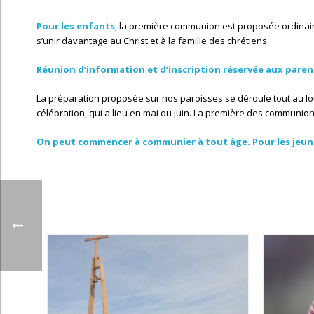
Pour les enfants
, la première communion est proposée ordinaire
s’unir davantage au Christ et à la famille des chrétiens.
Réunion d’information et d’inscription réservée aux parent
La préparation proposée sur nos paroisses se déroule tout au lon
célébration, qui a lieu en mai ou juin. La première des communions
On peut commencer à communier à tout âge. Pour les jeune