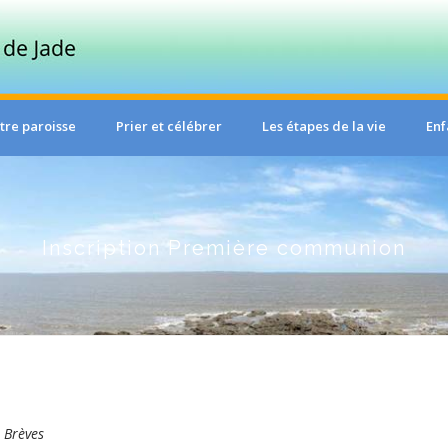
tre paroisse
Prier et célébrer
Les étapes de la vie
Enf
Inscription Première communion
s
Brèves