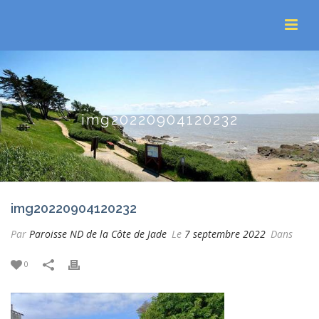
img20220904120232
img20220904120232
Par
Paroisse ND de la Côte de Jade
Le
7 septembre 2022
Dans
0