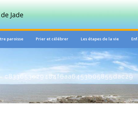
tre paroisse
Prier et célébrer
Les étapes de la vie
Enf
c833653e29484f6aa6453b05855dac29