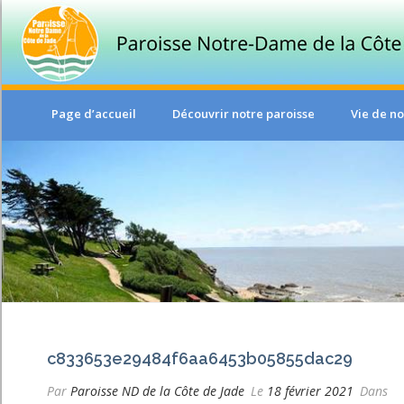
Page d’accueil
Découvrir notre paroisse
Vie de no
c833653e29484f6aa6453b05855dac29
Par
Paroisse ND de la Côte de Jade
Le
18 février 2021
Dans