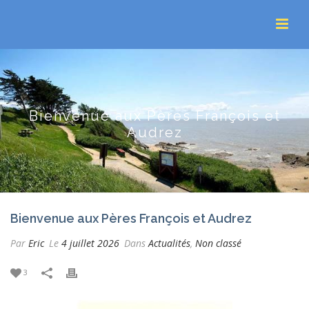
Bienvenue aux Pères François et
Audrez
Bienvenue aux Pères François et Audrez
Par
Eric
Le
4 juillet 2026
Dans
Actualités
,
Non classé
3