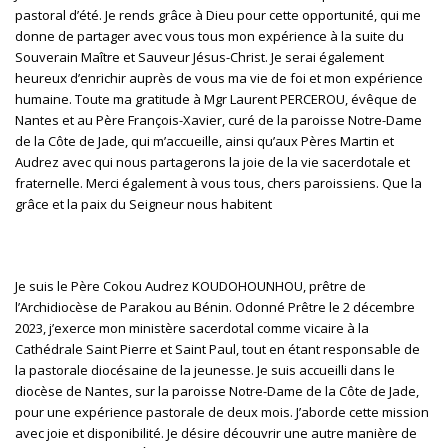
pastoral d’été. Je rends grâce à Dieu pour cette opportunité, qui me
donne de partager avec vous tous mon expérience à la suite du
Souverain Maître et Sauveur Jésus-Christ. Je serai également
heureux d’enrichir auprès de vous ma vie de foi et mon expérience
humaine. Toute ma gratitude à Mgr Laurent PERCEROU, évêque de
Nantes et au Père François-Xavier, curé de la paroisse Notre-Dame
de la Côte de Jade, qui m’accueille, ainsi qu’aux Pères Martin et
Audrez avec qui nous partagerons la joie de la vie sacerdotale et
fraternelle. Merci également à vous tous, chers paroissiens. Que la
grâce et la paix du Seigneur nous habitent
Je suis le Père
Cokou Audrez KOUDOHOUNHOU
, prêtre de
l’Archidiocèse de Parakou au Bénin. Odonné Prêtre le 2 décembre
2023, j’exerce mon ministère sacerdotal comme vicaire à la
Cathédrale Saint Pierre et Saint Paul, tout en étant responsable de
la pastorale diocésaine de la jeunesse. Je suis accueilli dans le
diocèse de Nantes, sur la paroisse Notre-Dame de la Côte de Jade,
pour une expérience pastorale de deux mois. J’aborde cette mission
avec joie et disponibilité. Je désire découvrir une autre manière de