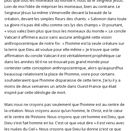
plus que tous les moineaux du monde », nous dit le Seigneur Jésus.
Loin de moi l’idée de mépriser les moineaux, bien au contraire. Le
Seigneur Jésus lui-même s’émerveille devant la beauté de la
création, devant les simples fleurs des chants. « Salomon dans toute
sa gloire n’a pas été vêtu comme ces lys des champs ». Et pourtant,
« vous valez bien plus que tous les moineaux du monde ». Le concile
Vatican II affirmera aussi sans aucune ambigüité cette vision
anthropocentrique de notre foi : « l’homme est la seule créature sur
la terre que Dieu ait voulue pour elle-même ». Je trouve que cette
affirmation du concile Vatican II est véritablement prophétique car
dans les années 60 il ne se trouvait pas grand monde pour
contester cette conception anthropocentrique, alors qu’aujourd’hui
beaucoup relativisent la place de l’homme, voire pour certains
souhaiteraient que l’homme disparaisse de cette terre. J’ai lu il y a
moins de deux semaines un article dans Ouest-France qui était
inspiré par cette idéologie de mort.
Mais nous ne croyons pas seulement que l’homme est au centre de
la création. Nous croyons aussi qu’un homme, le Christ, est le cœur
et le centre de l’histoire. Nous croyons que cet homme est Dieu, que
Dieu s’est fait homme en lui. C’est ce que veut dire « il est venu avec
les nuées du Ciel ». Nous croyons que Dieu lui donne (c’est ce que